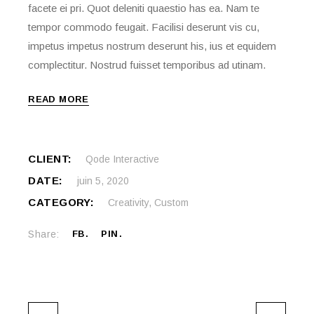
facete ei pri. Quot deleniti quaestio has ea. Nam te
tempor commodo feugait. Facilisi deserunt vis cu,
impetus impetus nostrum deserunt his, ius et equidem
complectitur. Nostrud fuisset temporibus ad utinam.
READ MORE
CLIENT:
Qode Interactive
DATE:
juin 5, 2020
CATEGORY:
Creativity
,
Custom
Share:
FB
PIN